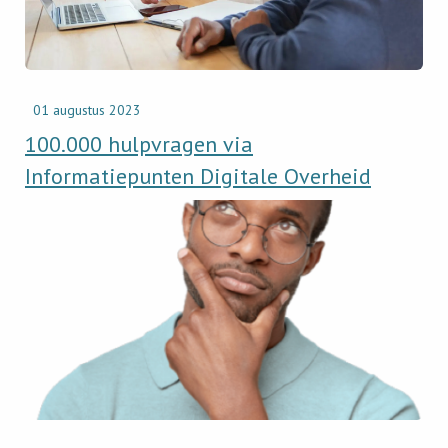
Digitale
Overheid
01 augustus 2023
100.000 hulpvragen via
Informatiepunten Digitale Overheid
Read
newsitem
Start
van
het
PGO
informatiepunt