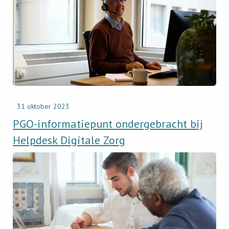
PGO-
informatiepunt
ondergebracht
bij
Helpdesk
Digitale
Zorg
31 oktober 2023
PGO-informatiepunt ondergebracht bij
Helpdesk Digitale Zorg
Read
newsitem
100.000
hulpvragen
via
Informatiepunten