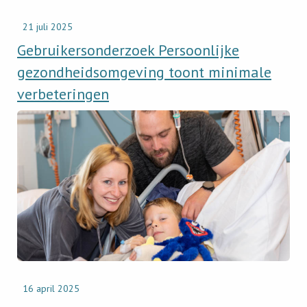
21 juli 2025
Gebruikersonderzoek Persoonlijke
gezondheidsomgeving toont minimale
verbeteringen
Read
newsitem
Ouders
willen
inzicht
in
de
zorggegevens
van
hun
kind
16 april 2025