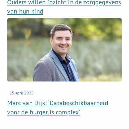
Ouders willen inzicht in de zorggegevens
van hun kind
Read
newsitem
Marc
van
Dijk:
‘Databeschikbaarheid
voor
de
burger
is
complex’
15 april 2025
Marc van Dijk: ‘Databeschikbaarheid
voor de burger is complex’