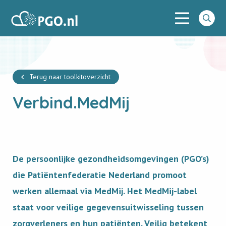
Menu
PGO
Go
to
searc
Terug naar toolkitoverzicht
Verbind.MedMij
De persoonlijke gezondheidsomgevingen (PGO’s)
die Patiëntenfederatie Nederland promoot
werken allemaal via MedMij. Het MedMij-label
staat voor veilige gegevensuitwisseling tussen
zorgverleners en hun patiënten. Veilig betekent