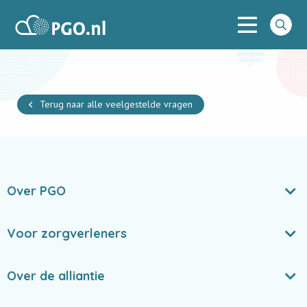
Menu
PGO
Go
to
searc
Terug naar alle veelgestelde vragen
Over PGO
Voor zorgverleners
Over de alliantie