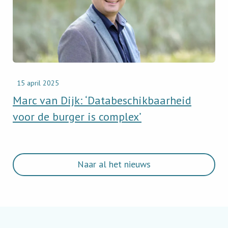
Dijk:
‘Databeschikbaarheid
voor
de
burger
is
complex’
15 april 2025
Marc van Dijk: ‘Databeschikbaarheid
voor de burger is complex’
Naar al het nieuws