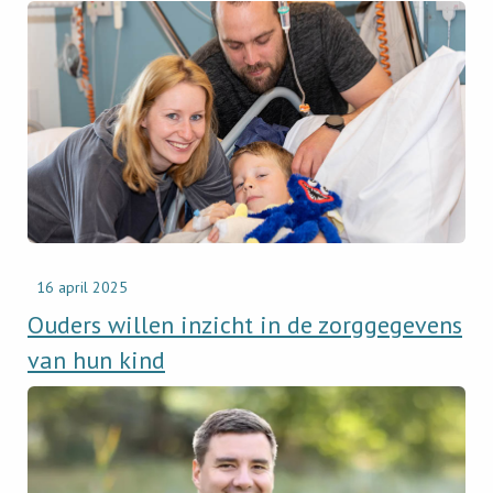
Read
newsitem
Ouders
willen
inzicht
in
de
zorggegevens
van
hun
kind
16 april 2025
Ouders willen inzicht in de zorggegevens
van hun kind
Read
newsitem
Marc
van