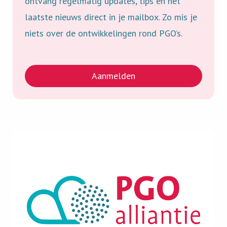
ontvang
regelmatig
updates,
tips
en
het
laatste
nieuws
direct
in
je
mailbox.
Zo
mis
je
niets
over
de
ontwikkelingen
rond PGO’s.
Aanmelden
View
image