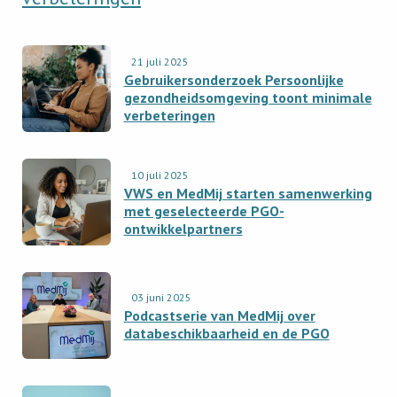
Read
21 juli 2025
newsitem
Gebruikersonderzoek Persoonlijke
Gebruikersonderzoek
gezondheidsomgeving toont minimale
verbeteringen
Persoonlijke
gezondheidsomgeving
toont
Read
10 juli 2025
minimale
newsitem
VWS en MedMij starten samenwerking
verbeteringen
VWS
met geselecteerde PGO-
ontwikkelpartners
en
MedMij
starten
Read
samenwerking
03 juni 2025
newsitem
Podcastserie van MedMij over
met
Podcastserie
databeschikbaarheid en de PGO
geselecteerde
van
PGO-
MedMij
ontwikkelpartners
over
Read