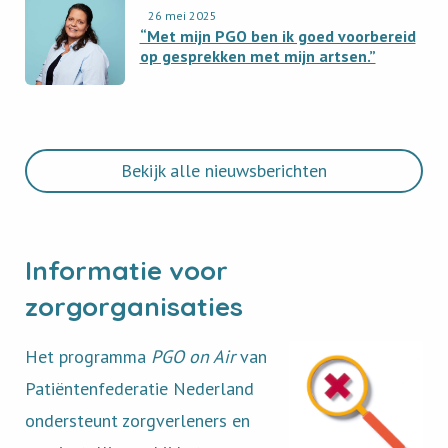
databeschikbaarheid
26 mei 2025
newsitem
“Met mijn PGO ben ik goed voorbereid
en
“Met
op gesprekken met mijn artsen.”
de
mijn
PGO
PGO
ben
ik
goed
Bekijk alle nieuwsberichten
voorbereid
op
gesprekken
met
Informatie voor
mijn
zorgorganisaties
artsen.”
Het
programma
PGO
on
Air
van
Patiëntenfederatie
Nederland
ondersteunt
zorgverleners
en