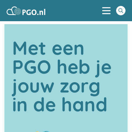
Menu
PGO
Go
to
searc
Met een
PGO heb je
jouw zorg
in de hand