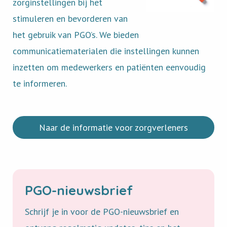
zorginstellingen
bij
het
stimuleren
en
bevorderen
van
het
gebruik
van
PGO’s. We
bieden
communicatiematerialen
die
instellingen
kunnen
inzetten
om
medewerkers
en
patiënten
eenvoudig
te
informeren.
Naar de informatie voor zorgverleners
PGO-nieuwsbrief
Schrijf
je
in
voor
de
PGO-
nieuwsbrief
en