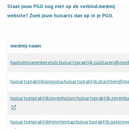
Staat jouw PGO nog niet op de verbind.medmij
website? Zoek jouw huisarts dan op in je PGO.
medmij-naam
haptuinmanenberends.huisartspraktijk.zuidlaren@med
huisartspraktijkjongsma.huisartspraktijk.drachten@m
huisartsenpraktijkzevenhuizen.huisartspraktijk.zeve
huisartsenpraktijkhjmnijentap.huisartspraktijk.pate