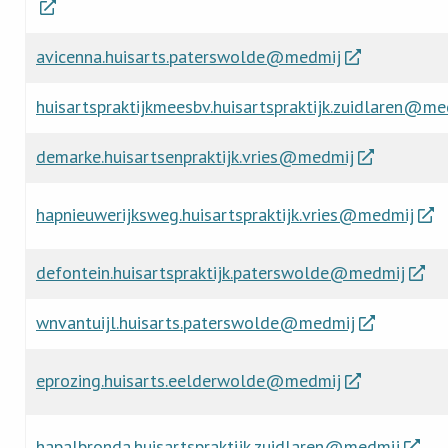
avicenna.huisarts.paterswolde@medmij
huisartspraktijkmeesbv.huisartspraktijk.zuidlaren@me
demarke.huisartsenpraktijk.vries@medmij
hapnieuwerijksweg.huisartspraktijk.vries@medmij
defontein.huisartspraktijk.paterswolde@medmij
wnvantuijl.huisarts.paterswolde@medmij
eprozing.huisarts.eelderwolde@medmij
hapalbronda.huisartspraktijk.zuidlaren@medmij