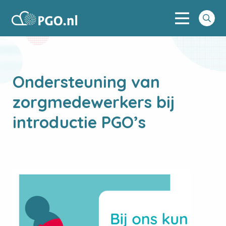
Menu
PGO
Go
to
searc
Ondersteuning van
zorgmedewerkers bij
introductie PGO’s
View
image