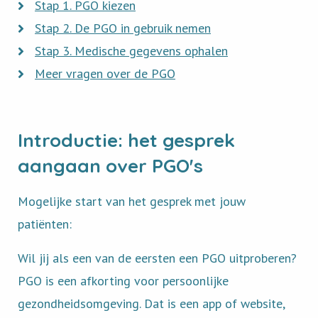
more
Read
Stap 1. PGO kiezen
about
more
Read
Stap 2. De PGO in gebruik nemen
about
more
Read
Stap 3. Medische gegevens ophalen
about
more
Read
Meer vragen over de PGO
about
more
about
Introductie: het gesprek
aangaan over PGO's
Mogelijke start van het gesprek met jouw
patiënten:
Wil jij als een van de eersten een PGO uitproberen?
PGO is een afkorting voor persoonlijke
gezondheidsomgeving. Dat is een app of website,