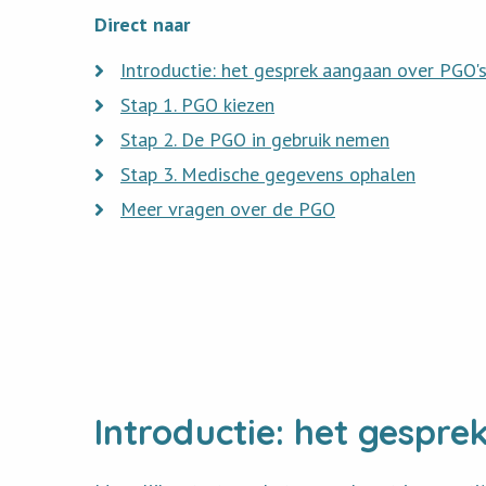
Direct naar
Read
Introductie: het gesprek aangaan over PGO'
more
Read
Stap 1. PGO kiezen
about
more
Read
Stap 2. De PGO in gebruik nemen
about
more
Read
Stap 3. Medische gegevens ophalen
about
more
Read
Meer vragen over de PGO
about
more
about
Introductie: het gespr