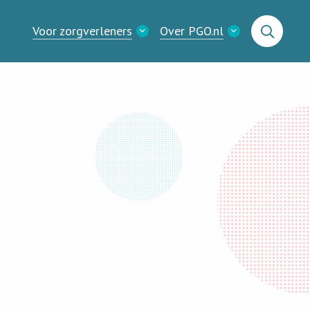
Voor zorgverleners
Over PGO.nl
Zoeken