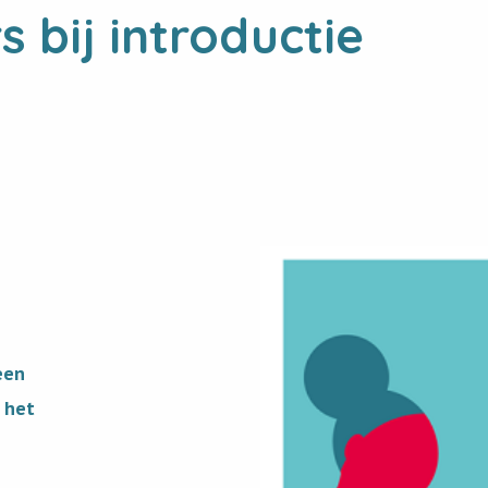
bij introductie
View
image
een
r het