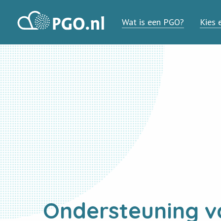
PGO
Wat is een PGO?
Kies 
Ondersteuning v