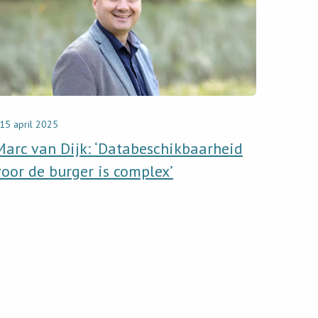
:
tabeschikbaarheid
r
ger
15 april 2025
plex’
Marc van Dijk: ‘Databeschikbaarheid
voor de burger is complex’