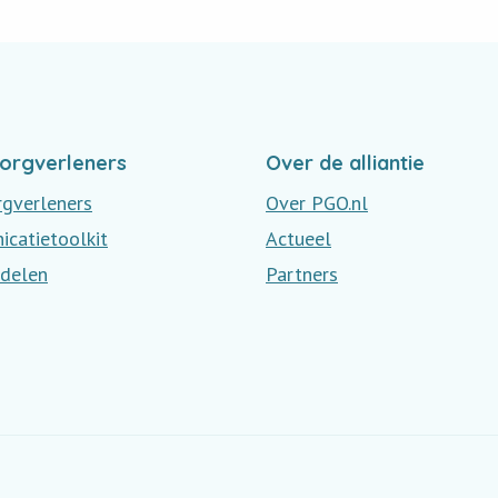
orgverleners
Over de alliantie
rgverleners
Over PGO.nl
catietoolkit
Actueel
delen
Partners