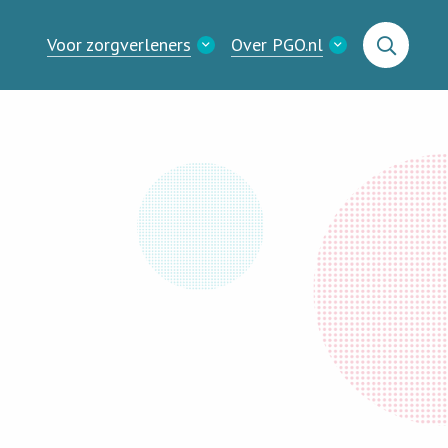
Voor zorgverleners
Over PGO.nl
Zoeken