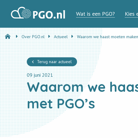
PGO
Wat is een PGO?
Kies 
Over PGO.nl
Actueel
Waarom we haast moeten maken
Terug naar actueel
09 juni 2021
Waarom we haa
met PGO’s