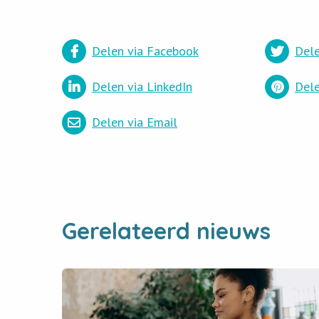
Delen via Facebook
Dele
Delen via LinkedIn
Dele
Delen via Email
Gerelateerd nieuws
Read
newsitem
Gebruikersonderzoek