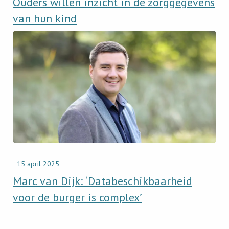
Ouders willen inzicht in de zorggegevens
van hun kind
Read
newsitem
Marc
van
Dijk:
‘Databeschikbaarheid
voor
de
burger
is
complex’
15 april 2025
Marc van Dijk: ‘Databeschikbaarheid
voor de burger is complex’