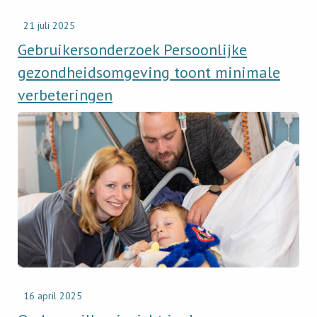
21 juli 2025
Gebruikersonderzoek Persoonlijke
gezondheidsomgeving toont minimale
verbeteringen
Read
newsitem
Ouders
willen
inzicht
in
de
zorggegevens
van
hun
kind
16 april 2025